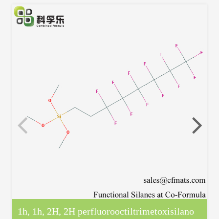
1h, 1h, 2H, 2H perfluorooctiltrimetoxisilano