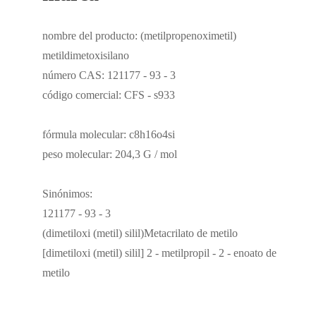
nombre del producto: (metilpropenoximetil)
metildimetoxisilano
número CAS: 121177 - 93 - 3
código comercial: CFS - s933
fórmula molecular: c8h16o4si
peso molecular: 204,3 G / mol
Sinónimos:
121177 - 93 - 3
(dimetiloxi (metil) silil)Metacrilato de metilo
[dimetiloxi (metil) silil] 2 - metilpropil - 2 - enoato de
metilo