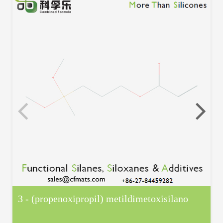
3 - (propenoxipropil) metildimetoxisilano