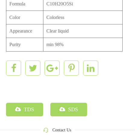
Formula
C10H20O5Si
Color
Colorless
Appearance
Clear liquid
Purity
min 98%
TDS
SDS
Contact Us