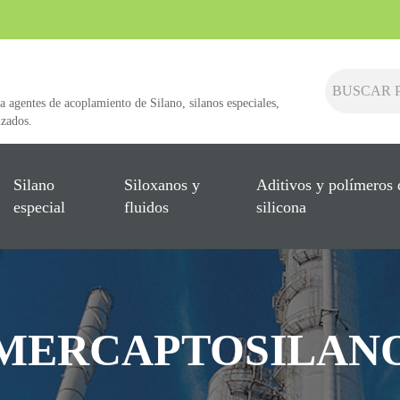
a agentes de acoplamiento de Silano, silanos especiales,
izados.
Silano
Siloxanos y
Aditivos y polímeros 
especial
fluidos
silicona
MERCAPTOSILAN