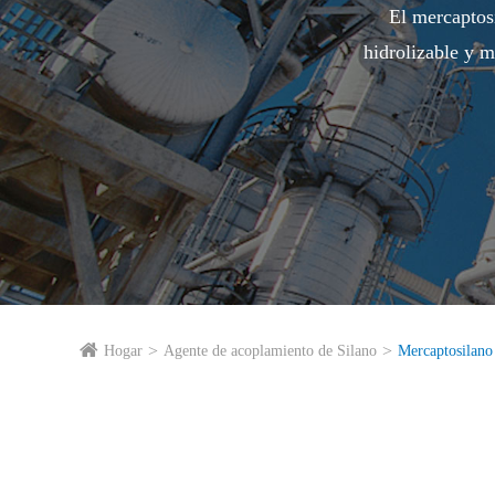
El mercaptos
hidrolizable y m
Hogar
Agente de acoplamiento de Silano
Mercaptosilano