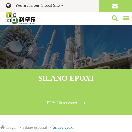
You are in our Global Site
SILANO EPOXI
BUY Silano epoxi
Hogar
Silano especial
Silano epoxi