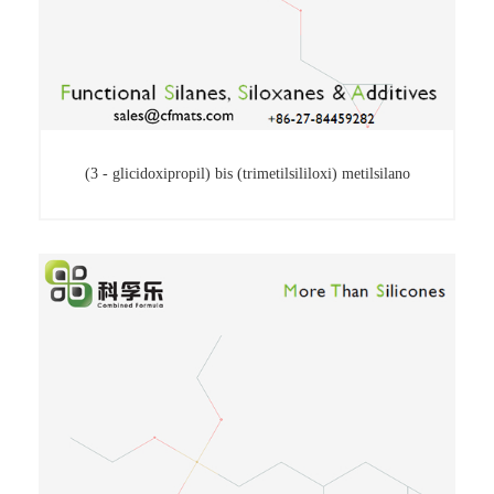
(3 - glicidoxipropil) bis (trimetilsililoxi) metilsilano
(3 - glicidoxipropil) bis (trimetilsililoxi)
metilsilano