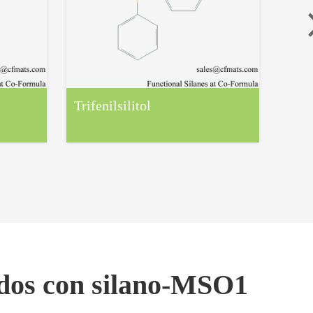
Trifenilsilitol
1,1,5
dife
ados con silano-MSO1