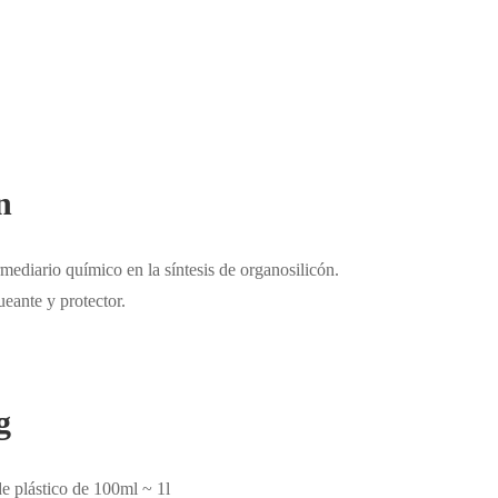
n
ediario químico en la síntesis de organosilicón.
eante y protector.
g
e plástico de 100ml ~ 1l