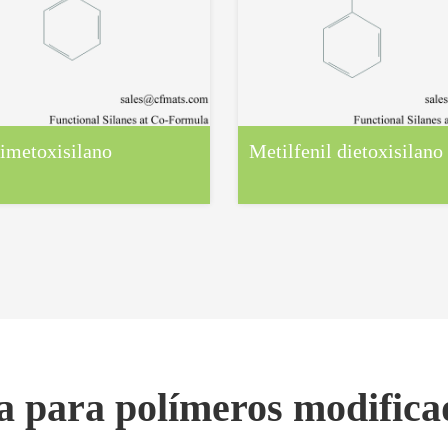
rimetoxisilano
Metilfenil dietoxisilano
da para polímeros modific