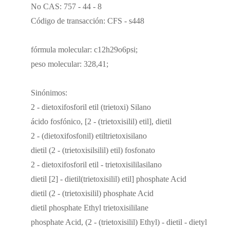
No CAS: 757 - 44 - 8
Código de transacción: CFS - s448
fórmula molecular: c12h29o6psi;
peso molecular: 328,41;
Sinónimos:
2 - dietoxifosforil etil (trietoxi) Silano
ácido fosfónico, [2 - (trietoxisilil) etil], dietil
2 - (dietoxifosfonil) etiltrietoxisilano
dietil (2 - (trietoxisilsilil) etil) fosfonato
2 - dietoxifosforil etil - trietoxisililasilano
dietil [2] - dietil(trietoxisilil) etil] phosphate Acid
dietil (2 - (trietoxisilil) phosphate Acid
dietil phosphate Ethyl trietoxisililane
phosphate Acid, (2 - (trietoxisilil) Ethyl) - dietil - dietyl