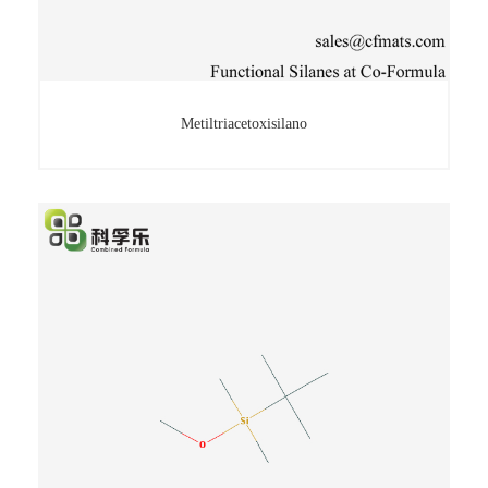
Metiltriacetoxisilano
Metiltriacetoxisilano