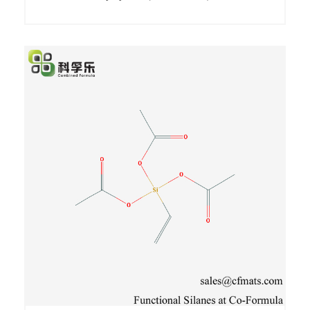
3 - cloropropil tris (trimetilsililoxi) Silano