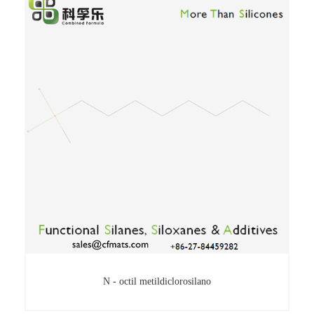
(4 - clorobutoxi) trimetilsilano
N - octil metildiclorosilano