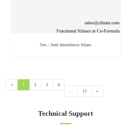
Terc - butil dimetiletoxi Silano
«
1
2
3
4
Terc - butil dimetiletoxi Silano
...
13
»
Technical Support