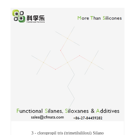
N - octil metildiclorosilano
3 - cloropropil tris (trimetilsililoxi) Silano