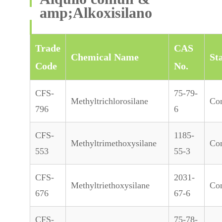
amp;Alkoxisilano
Trade
CAS
Chemical Name
St
Code
No.
CFS-
75-79-
Methyltrichlorosilane
Co
796
6
CFS-
1185-
Methyltrimethoxysilane
Co
553
55-3
CFS-
2031-
Methyltriethoxysilane
Co
676
67-6
CFS-
75-78-