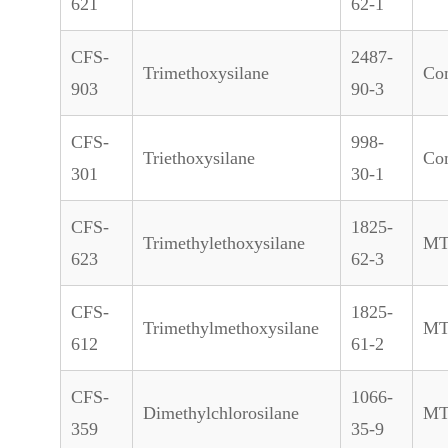
621
62-1
CFS-
2487-
Trimethoxysilane
Co
903
90-3
CFS-
998-
Triethoxysilane
Co
301
30-1
CFS-
1825-
Trimethylethoxysilane
M
623
62-3
CFS-
1825-
Trimethylmethoxysilane
M
612
61-2
CFS-
1066-
Dimethylchlorosilane
M
359
35-9