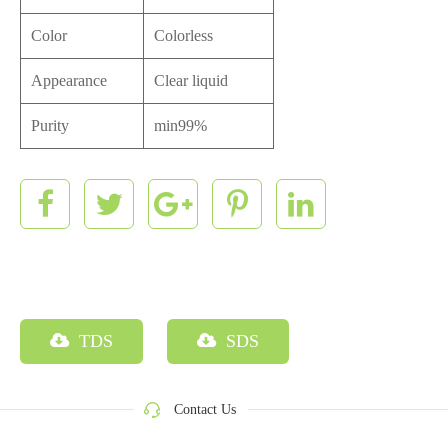
Color
Colorless
Appearance
Clear liquid
Purity
min99%
TDS
SDS
Contact Us