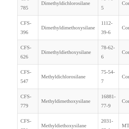
Dimethyldichlorosilane
Co
785
5
CFS-
1112-
Dimethyldimethoxysilane
Co
396
39-6
CFS-
78-62-
Dimethyldiethoxysilane
Co
626
6
CFS-
75-54-
Methyldichlorosilane
Co
547
7
CFS-
16881-
Methyldimethoxysilane
Co
779
77-9
CFS-
2031-
Methyldiethoxysilane
M