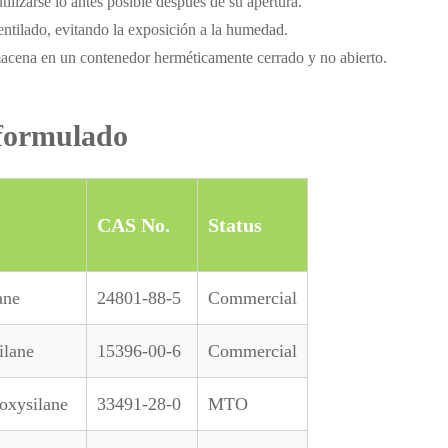
ilizarse lo antes posible después de su apertura.
ntilado, evitando la exposición a la humedad.
macena en un contenedor herméticamente cerrado y no abierto.
 formulado
CAS No.
Status
ane
24801-88-5
Commercial
ilane
15396-00-6
Commercial
oxysilane
33491-28-0
MTO