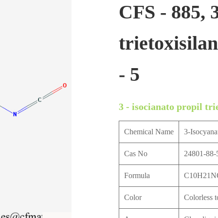
CFS - 885, 3
trietoxisila
- 5
3 - isocianato propil tri
Chemical Name
3-Isocyana
Cas No
24801-88-
Formula
C10H21N
Color
Colorless t