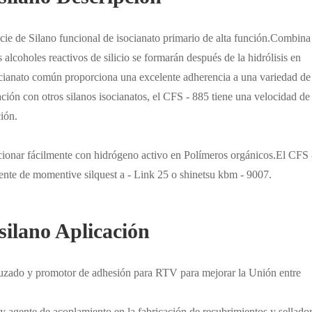
ecie de Silano funcional de isocianato primario de alta función.Combina
alcoholes reactivos de silicio se formarán después de la hidrólisis en
isocianato común proporciona una excelente adherencia a una variedad de
ión con otros silanos isocianatos, el CFS - 885 tiene una velocidad de
ión.
accionar fácilmente con hidrógeno activo en Polímeros orgánicos.El CFS 
lente de momentive silquest a - Link 25 o shinetsu kbm - 9007.
isilano Aplicación
ruzado y promotor de adhesión para RTV para mejorar la Unión entre
 agente de acoplamiento en la fabricación de recubrimientos y sellado