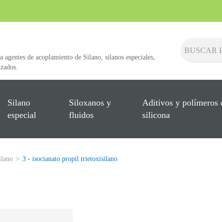
a agentes de acoplamiento de Silano, silanos especiales,
izados.
Silano
Siloxanos y
Aditivos y polímeros 
especial
fluidos
silicona
ilano
3 - isocianato propil trietoxisilano