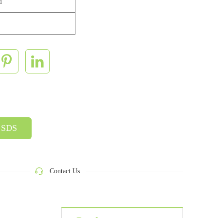
d
SDS
Contact Us