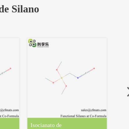
de Silano
Isocianato de
(iso