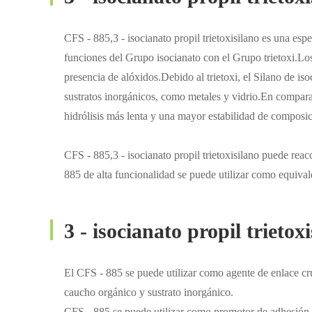
CFS - 885,3 - isocianato propil trietoxisilano es una esp
funciones del Grupo isocianato con el Grupo trietoxi.Los 
presencia de alóxidos.Debido al trietoxi, el Silano de 
sustratos inorgánicos, como metales y vidrio.En comparac
hidrólisis más lenta y una mayor estabilidad de composic
CFS - 885,3 - isocianato propil trietoxisilano puede re
885 de alta funcionalidad se puede utilizar como equiva
3 - isocianato propil trietox
El CFS - 885 se puede utilizar como agente de enlace c
caucho orgánico y sustrato inorgánico.
CFS - 885 se puede utilizar como promotor de adhesión y