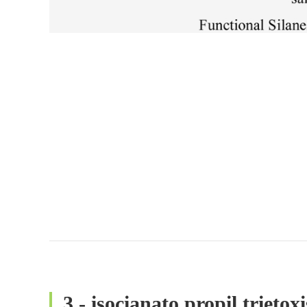
3 - isocianato propil trietox