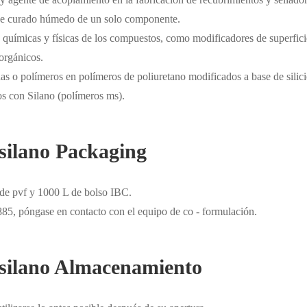
o de curado húmedo de un solo componente.
s químicas y físicas de los compuestos, como modificadores de superfici
orgánicos.
nas o polímeros en polímeros de poliuretano modificados a base de silic
os con Silano (polímeros ms).
xisilano Packaging
l de pvf y 1000 L de bolso IBC.
 885, póngase en contacto con el equipo de co - formulación.
oxisilano Almacenamiento