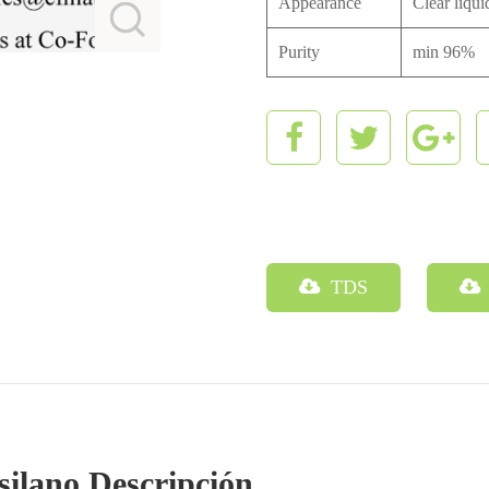
Appearance
Clear liqui
Purity
min 96%
TDS
isilano Descripción