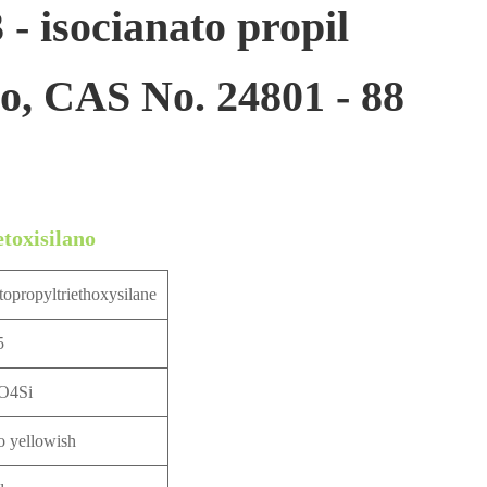
 - isocianato propil
no, CAS No. 24801 - 88
etoxisilano
topropyltriethoxysilane
5
O4Si
o yellowish