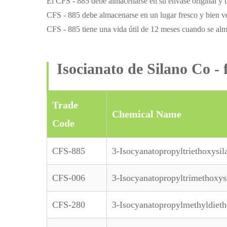
El CFS - 885 debe almacenarse en su envase original y ut
CFS - 885 debe almacenarse en un lugar fresco y bien ve
CFS - 885 tiene una vida útil de 12 meses cuando se al
Isocianato de Silano Co -
Trade
Chemical Name
Code
CFS-885
3-Isocyanatopropyltriethoxysil
CFS-006
3-Isocyanatopropyltrimethoxys
CFS-280
3-Isocyanatopropylmethyldieth