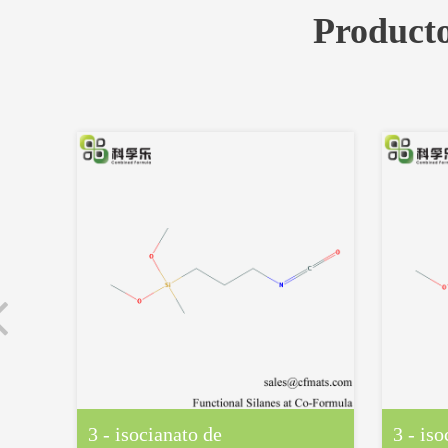
Producto
3 - isocianato de
3 - iso