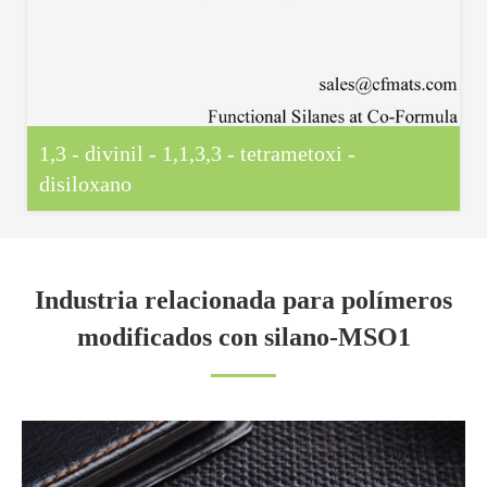
1,3 - divinil - 1,1,3,3 - tetrametoxi -
disiloxano
Industria relacionada para polímeros
modificados con silano-MSO1